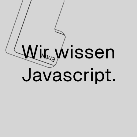
Wir wissen
Enter
Javascript.