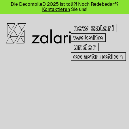
Die
DecompileD 2025
ist toll?! Noch Redebedarf?
Kontaktieren
Sie uns!
new zalari
website
under
construction